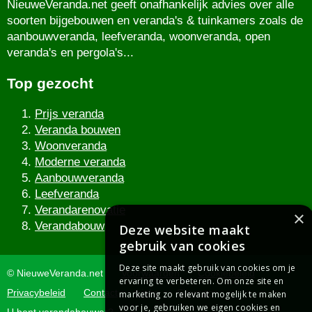
NieuweVeranda.net geeft onafhankelijk advies over alle
soorten bijgebouwen en veranda's & tuinkamers zoals de
aanbouwveranda, leefveranda, woonveranda, open
veranda's en pergola's...
Top gezocht
Prijs veranda
Veranda bouwen
Woonveranda
Moderne veranda
Aanbouwveranda
Leefveranda
Verandarenovatie
×
Verandabouw
Deze website maakt
gebruik van cookies
Deze site maakt gebruik van cookies om je
© NieuweVeranda.net
Voorwaarden
Cookiebeleid
ervaring te verbeteren. Om onze site en
Privacybeleid
Contact
Links
Sitemap
marketing zo relevant mogelijk te maken
voor je, gebruiken we eigen cookies en
U bent verandabouwer?