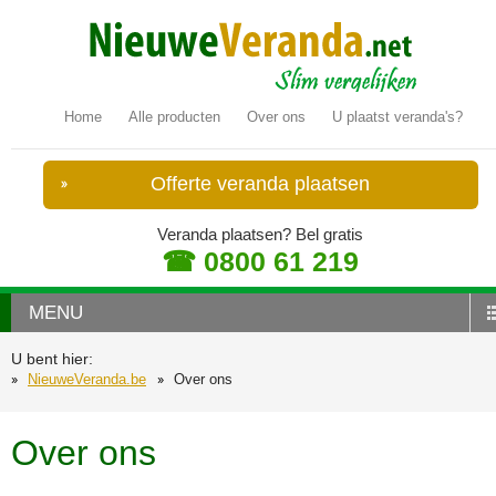
Home
Alle producten
Over ons
U plaatst veranda's?
Offerte veranda plaatsen
Veranda plaatsen? Bel gratis
☎ 0800 61 219
MENU
U bent hier:
NieuweVeranda.be
Over ons
Over ons