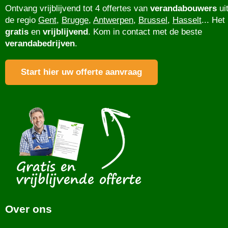
Ontvang vrijblijvend tot 4 offertes van
verandabouwers
ui
de regio
Gent
,
Brugge
,
Antwerpen
,
Brussel
,
Hasselt
... Het 
gratis
en
vrijblijvend
. Kom in contact met de beste
verandabedrijven
.
Start hier uw offerte aanvraag
Over ons