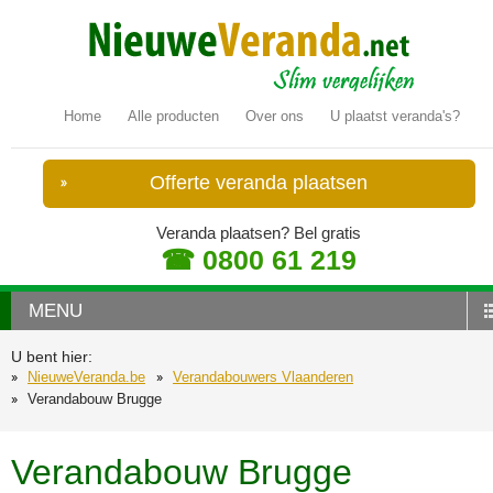
Home
Alle producten
Over ons
U plaatst veranda's?
Offerte veranda plaatsen
Veranda plaatsen? Bel gratis
☎ 0800 61 219
MENU
U bent hier:
NieuweVeranda.be
Verandabouwers Vlaanderen
Verandabouw Brugge
Verandabouw Brugge