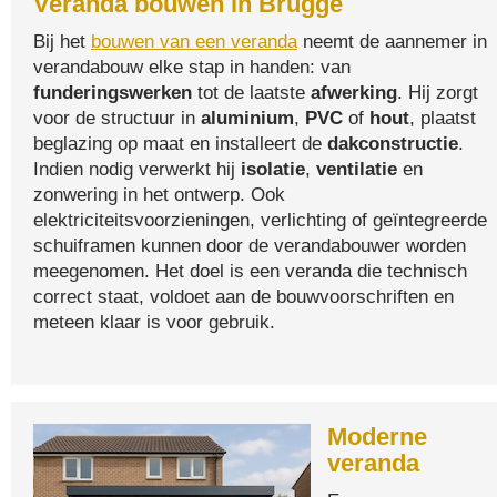
Veranda bouwen in Brugge
Bij het
bouwen van een veranda
neemt de aannemer in
verandabouw elke stap in handen: van
funderingswerken
tot de laatste
afwerking
. Hij zorgt
voor de structuur in
aluminium
,
PVC
of
hout
, plaatst
beglazing op maat en installeert de
dakconstructie
.
Indien nodig verwerkt hij
isolatie
,
ventilatie
en
zonwering in het ontwerp. Ook
elektriciteitsvoorzieningen, verlichting of geïntegreerde
schuiframen kunnen door de verandabouwer worden
meegenomen. Het doel is een veranda die technisch
correct staat, voldoet aan de bouwvoorschriften en
meteen klaar is voor gebruik.
Moderne
veranda