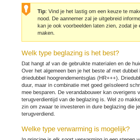
Tip
: Vind je het lastig om een keuze te ma
nood. De aannemer zal je uitgebreid inform
kan je ook voorbeelden laten zien, zodat j
maken.
Welk type beglazing is het best?
Dat hangt af van de gebruikte materialen en de hui
Over het algemeen ben je het beste af met dubbe
driedubbel hoogrendementsglas (HR+++). Driedubb
duur, maar in combinatie met goed geïsoleerd schri
mee besparen. De verandabouwer kan overigens vo
terugverdientijd van de beglazing is. Wel zo makkel
zin om zwaar te investeren in dure beglazing die je 
terugverdiend.
Welke type verwarming is mogelijk?
In principe is elk soort verwarming in een stenen 