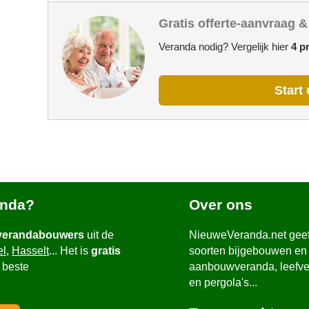
Gratis offerte-aanvraag &
Veranda nodig? Vergelijk hier
4 p
Start 
anda?
Over ons
verandabouwers
uit de
NieuweVeranda.net geeft
el
,
Hasselt
... Het is
gratis
soorten bijgebouwen en 
 beste
aanbouwveranda, leefve
en pergola's...