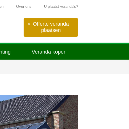
ten
Over ons
U plaatst veranda's?
Offerte veranda
plaatsen
chting
Veranda kopen