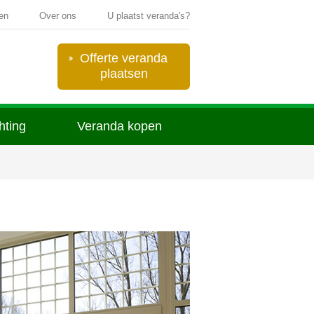
ten
Over ons
U plaatst veranda's?
Offerte veranda
plaatsen
chting
Veranda kopen