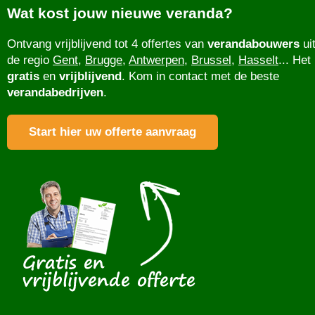
Wat kost jouw nieuwe veranda?
Ontvang vrijblijvend tot 4 offertes van
verandabouwers
ui
de regio
Gent
,
Brugge
,
Antwerpen
,
Brussel
,
Hasselt
... Het 
gratis
en
vrijblijvend
. Kom in contact met de beste
verandabedrijven
.
Start hier uw offerte aanvraag