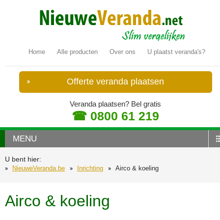
Home
Alle producten
Over ons
U plaatst veranda's?
Offerte veranda plaatsen
Veranda plaatsen? Bel gratis
☎ 0800 61 219
MENU
U bent hier:
NieuweVeranda.be
Inrichting
Airco & koeling
Airco & koeling