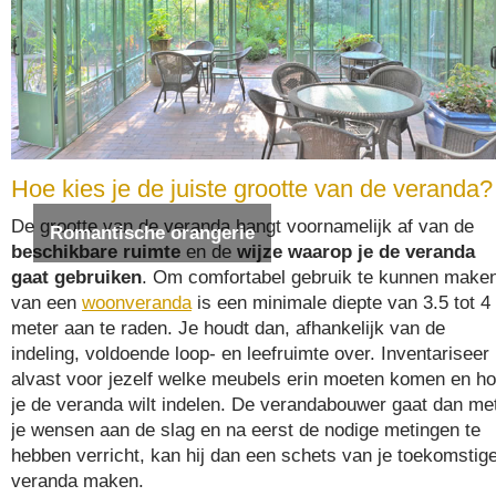
Hoe kies je de juiste grootte van de veranda?
De grootte van de veranda hangt voornamelijk af van de
Romantische orangerie
beschikbare ruimte
en de
wijze waarop je de veranda
gaat gebruiken
. Om comfortabel gebruik te kunnen make
van een
woonveranda
is een minimale diepte van 3.5 tot 4
meter aan te raden. Je houdt dan, afhankelijk van de
indeling, voldoende loop- en leefruimte over. Inventariseer
alvast voor jezelf welke meubels erin moeten komen en h
je de veranda wilt indelen. De verandabouwer gaat dan me
je wensen aan de slag en na eerst de nodige metingen te
hebben verricht, kan hij dan een schets van je toekomstig
veranda maken.