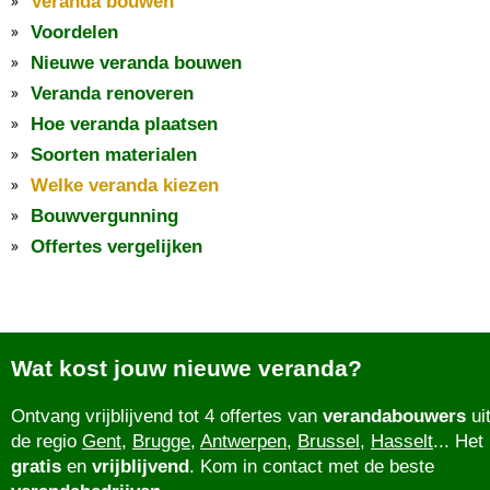
Veranda bouwen
Voordelen
Nieuwe veranda bouwen
Veranda renoveren
Hoe veranda plaatsen
Soorten materialen
Welke veranda kiezen
Bouwvergunning
Offertes vergelijken
Wat kost jouw nieuwe veranda?
Ontvang vrijblijvend tot 4 offertes van
verandabouwers
ui
de regio
Gent
,
Brugge
,
Antwerpen
,
Brussel
,
Hasselt
... Het 
gratis
en
vrijblijvend
. Kom in contact met de beste